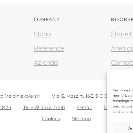
COMPANY
RISORS
Storia
SIVneX
Referenze
Area op
L
Azienda
Contatt
Per fornire 
a Valdinievole srl
Via G. Mazzini, 16E, 51010 Massa e 
memorizzare 
tecnologie c
unici su que
80476
Tel +39 0572 77281
E-mail
linkedin
su alcune ca
Cookies
Sitemap
Ac