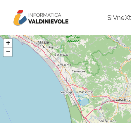
Skip to main content
SIVneXt
+
−