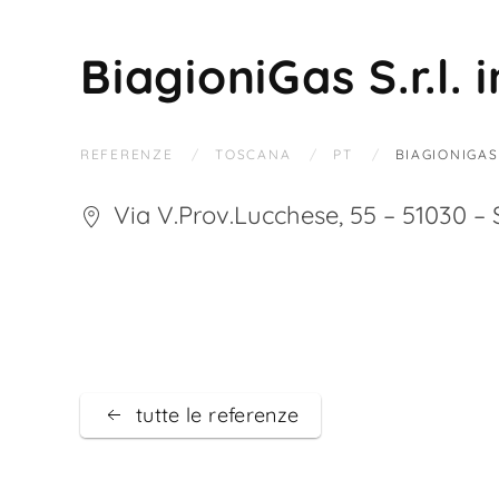
BiagioniGas S.r.l. 
REFERENZE
TOSCANA
PT
BIAGIONIGAS 
Via V.Prov.Lucchese, 55 – 51030 – S
tutte le referenze