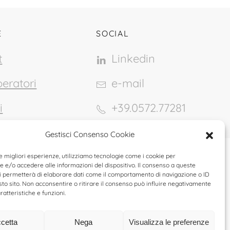
E
SOCIAL
t
Linkedin
eratori
e-mail
i
+39.0572.77281
Gestisci Consenso Cookie
le migliori esperienze, utilizziamo tecnologie come i cookie per
Cozzile(PT)
e/o accedere alle informazioni del dispositivo. Il consenso a queste
i permetterà di elaborare dati come il comportamento di navigazione o ID
sto sito. Non acconsentire o ritirare il consenso può influire negativamente
Privacy policy
ratteristiche e funzioni.
cetta
Nega
Visualizza le preferenze