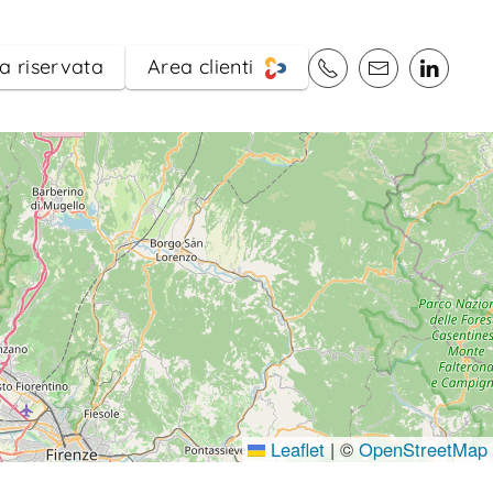
a riservata
Area clienti
Leaflet
|
©
OpenStreetMap