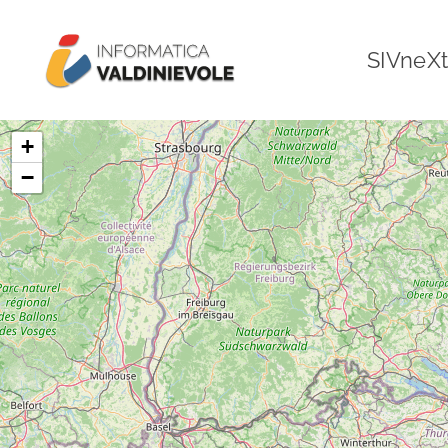
Skip to main content
SIVneXt
+
−