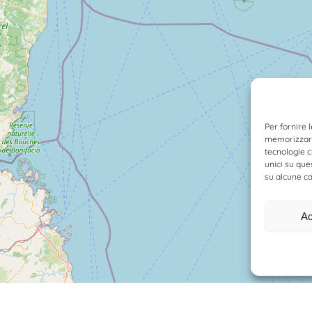
Per fornire 
memorizzare 
tecnologie c
unici su que
su alcune ca
Ac