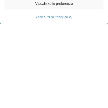
Visualizza le preferenze
Cookie Policy
Privacy policy
Leaflet
|
©
OpenStreetMap
Referenze: Marche
Referenze Italia
>
Marche
ISOFOM SRL
Eco-Gas srl
Pegas s.r.l.
Eurogas Srl