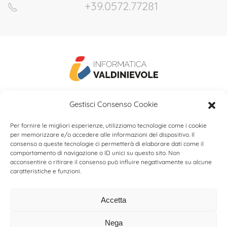
+39.0572.77281
Informatica Valdinievole srl
Gestisci Consenso Cookie
Via G. Mazzini, 16E, 51010 Massa e Cozzile(PT)
Per fornire le migliori esperienze, utilizziamo tecnologie come i cookie
P.IVA: 00496480476
Tel +39 0572 77281
per memorizzare e/o accedere alle informazioni del dispositivo. Il
consenso a queste tecnologie ci permetterà di elaborare dati come il
E-mail
linkedin
Privacy policy
Cookies
comportamento di navigazione o ID unici su questo sito. Non
acconsentire o ritirare il consenso può influire negativamente su alcune
Sitemap
caratteristiche e funzioni.
Accetta
Nega